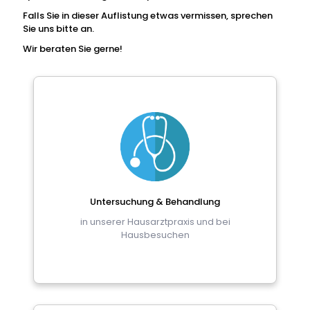
Falls Sie in dieser Auflistung etwas vermissen, sprechen
Sie uns bitte an.
Wir beraten Sie gerne!
Vorsorgeuntersuchungen
3 Jahres Checkup ab 35 Jahren
Krebsvorsorge bei Männern ab 45 Jahren
Jugendvorsorgeuntersuchungen
Jugendschutzuntersuchungen
Psychotherapie
Untersuchung & Behandlung
tiefenpsychologisch fundiert (Einzel- und
Gruppentherapie)
in unserer Hausarztpraxis und bei
Hausbesuchen
Palliativmedizinische Betreuung
Betreuung im Hospiz